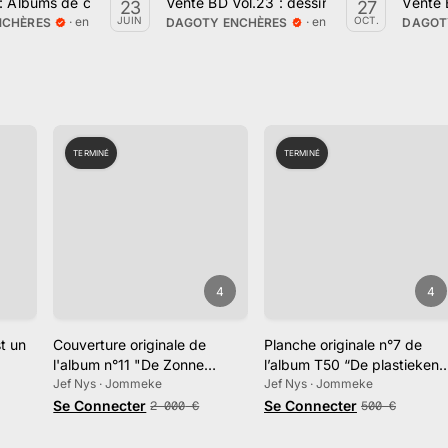
026
: Albums de collection, dessins et planches originales, objets rares
Vente BD Vol.23 : dessin & planches origin
Vente 
23
27
· en ligne
· en ligne
JUIN
OCT.
NCHÈRES
DAGOTY ENCHÈRES
DAGOT
TERMINÉ
TERMINÉ
4
4
t un
Couverture originale de
Planche originale n°7 de
l'album n°11 "De Zonne
l’album T50 “De plastieken
se et
mummie".
Jef Nys · Jommeke
walvis”
Jef Nys · Jommeke
os Gil
Se Connecter
Se Connecter
2 000
€
500
€