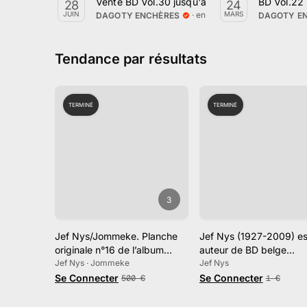
Vente BD Vol.30 jusqu'au dimanche 28 juin 2
BD Vol.22 
28
24
· en ligne
JUIN
MARS
DAGOTY ENCHÈRES
DAGOTY E
Tendance par résultats
TERMINÉ
TERMINÉ
3
Jef Nys/Jommeke. Planche
Jef Nys (1927-2009) es
originale n°16 de l’album…
auteur de BD belge
Jef Nys · Jommeke
d’expression néerlandai
Jef Nys
le père spirituel des hér
Se Connecter
Se Connecter
500
€
1
€
et Jo.