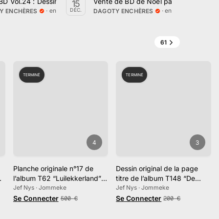
ales, albums anciens et objets de collection
BD Vol.24 : Dessins & planches avec Albums et Objets
Vente de BD de Noël par Dagoty Ench
Ve
15
30
· en ligne
· en ligne
DÉC.
MARS
Y ENCHÈRES
DAGOTY ENCHÈRES
DA
61
TERMINÉ
TERMINÉ
4
3
Planche originale n°17 de
Dessin original de la page
l’album T62 “Luilekkerland”
titre de l’album T148 “De
illustrant l'arrivée et le
Jef Nys · Jommeke
vliegende brigade”.
Jef Nys · Jommeke
débarquement des 4 héros
Se Connecter
Se Connecter
500
€
200
€
sur "Paradijsland".