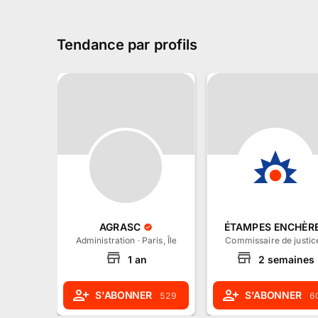
Tendance par profils
AGRASC
ÉTAMPES ENCHÈR
Administration
·
Paris, Île-de-France
Commissaire de justic
1
an
2
semaines
S'ABONNER
S'ABONNER
529
6