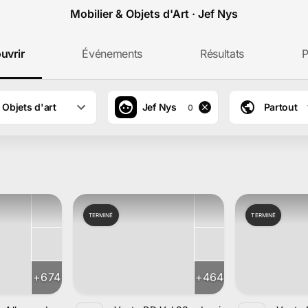
Mobilier & Objets d'Art · Jef Nys
uvrir
Événements
Résultats
P
 Objets d'art
Jef Nys
Partout
0
TERMINÉ
TERMINÉ
+
674
+
464