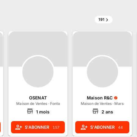
191
OSENAT
Maison R&C
le-de-France
Maison de Ventes
·
Fontainebleau, Île-de-France
Maison de Ventes
·
Marseille, 
1
mois
2
ans
S'ABONNER
S'ABONNER
157
44