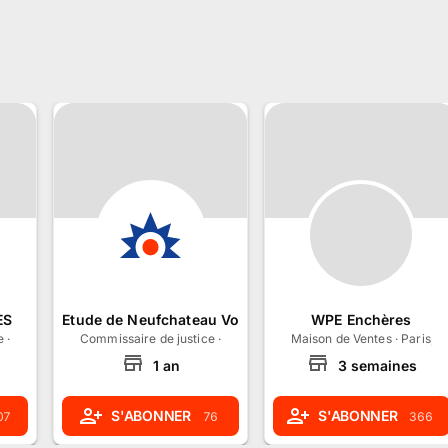
ES
Etude de Neufchateau Vosges
WPE Enchères
e
·
Morigny-Champigny, Île-de-France
Commissaire de justice
·
Neufchâteau, Grand Est
Maison de Ventes
·
Paris, Î
1
an
3
semaines
S'ABONNER
S'ABONNER
07
76
366