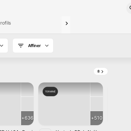
rofils
Affiner
8
TERMINÉ
TERMINÉ
+
636
+
510