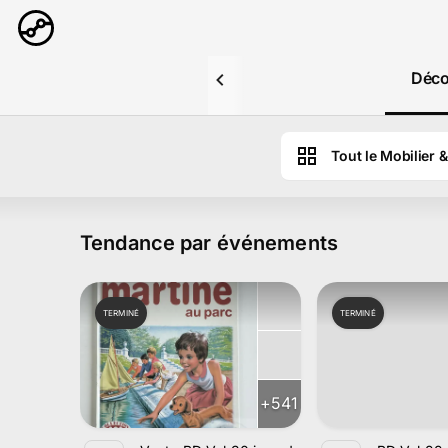
Aller au contenu principal
Déco
Tout le Mobilier &
Tendance par événements
TERMINÉ
TERMINÉ
+
541