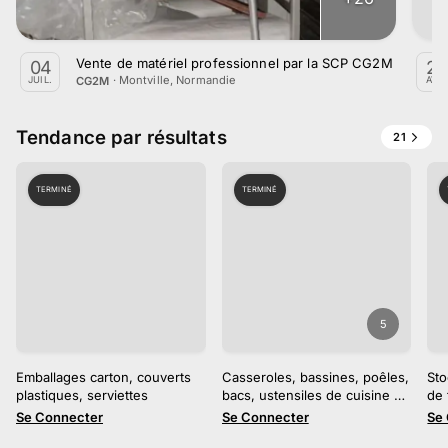
Vente de matériel professionnel par la SCP CG2M du 4 Juil
04
29
·
Montville, Normandie
CG2M
JUIL.
AVR.
Tendance par résultats
21
TERMINÉ
TERMINÉ
5
Emballages carton, couverts
Casseroles, bassines, poêles,
Sto
plastiques, serviettes
bacs, ustensiles de cuisine et
de 
plats
Se Connecter
Se Connecter
Se