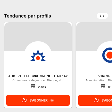
Tendance par profils
6
AUBERT LEFEBVRE GRENET HAUZAY
Ville de
Commissaire de justice
·
Dieppe, Normandie
Administration
·
Di
2
ans
10
S'ABONNER
S'ABO
56