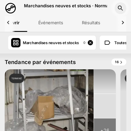
Aller au contenu principal
Marchandises neuves et stocks · Normandie
Découvrir
Événements
Résultats
Profil
Marchandises neuves et stocks
Toutes l
0
Tendance par événements
16
TERMINÉ
TE
+
26