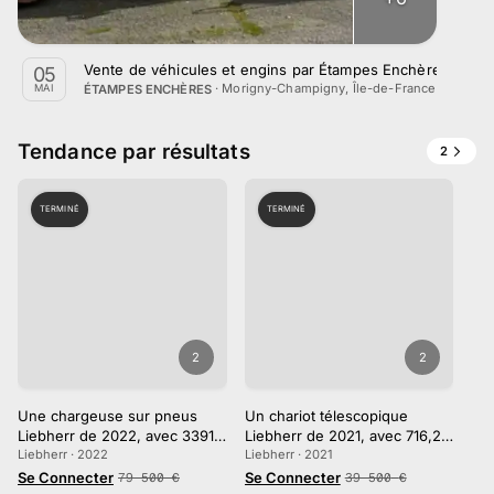
Vente de véhicules et engins par Étampes Enchères le 5 
05
·
Morigny-Champigny, Île-de-France
ÉTAMPES ENCHÈRES
MAI
Tendance par résultats
2
TERMINÉ
TERMINÉ
2
2
Une chargeuse sur pneus
Un chariot télescopique
Liebherr de 2022, avec 3391
Liebherr de 2021, avec 716,20
heures au compteur
Liebherr · 2022
heures au compteur
Liebherr · 2021
Se Connecter
Se Connecter
79 500
€
39 500
€