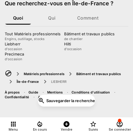
Que recherchez-vous
en Île-de-France
?
Quoi
Qui
Comment
Tout Matériels professionnels
Bâtiment et travaux publics
Engins, outillage, stocks
de chantier
Liebherr
Hilti
d'occasion
d'occasion
Precimeca
d'occasion
Matériels professionnels
Bâtiment et travaux publics
Île-de-France
LIEBHERR
À propos
Guide
Mentions
Conditions d'utilisation
Confidentialité
Accessibilité
Sauvegarder la recherche
Menu
En cours
Vendre
Suivis
Se connecter