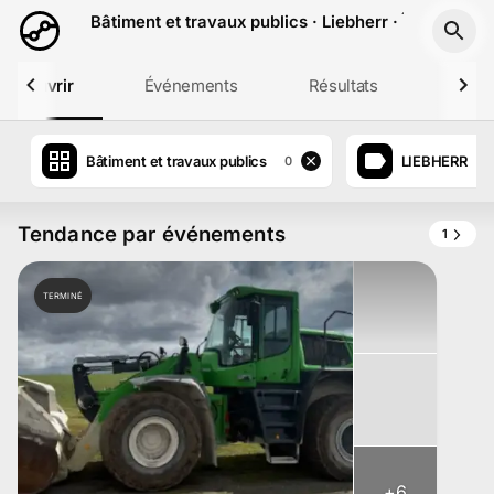
Aller au contenu principal
Bâtiment et travaux publics · Liebherr · Île-de-Fra
Découvrir
Événements
Résultats
Profil
Bâtiment et travaux publics
LIEBHERR
0
0
Tendance par événements
1
TERMINÉ
+
6