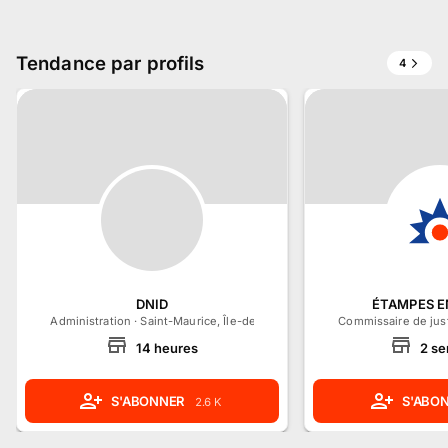
Tendance par profils
4
DNID
ÉTAMPES 
Administration
·
Saint-Maurice, Île-de-France
Commissaire de jus
14
heures
2
se
S'ABONNER
S'ABO
2.6 K