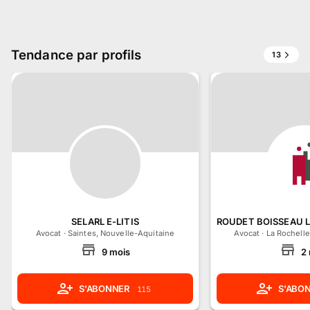
Tendance par profils
13
SELARL E-LITIS
ROUDET BOISSEAU 
Avocat
·
Saintes, Nouvelle-Aquitaine
Avocat
·
La Rochelle
9
mois
2
S'ABONNER
S'ABO
115