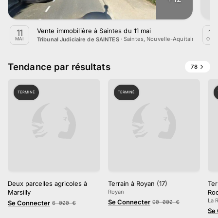
Vente immobilière à Saintes du 11 mai
11
10
·
Saintes, Nouvelle-Aquitaine
Tribunal Judiciaire de SAINTES
MAI
OCT.
Tendance par résultats
78
TERMINÉ
TERMINÉ
Deux parcelles agricoles à
Terrain à Royan (17)
Ter
Marsilly
Royan
Roc
La 
Se Connecter
90 000
€
Se Connecter
6 000
€
Se