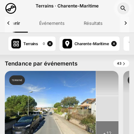
Aller au contenu principal
Terrains · Charente-Maritime
Découvrir
Événements
Résultats
Profil
Terrains
Charente-Maritime
0
Tendance par événements
43
TERMINÉ
TE
+
12