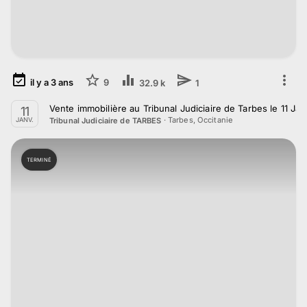
il y a
3
ans
9
32.9 k
1
Vente immobilière au Tribunal Judiciaire de Tarbes le 11 Ja
11
·
Tarbes, Occitanie
Tribunal Judiciaire de TARBES
JANV.
TERMINÉ