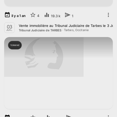
il y a
1
an
4
19.3 k
1
Vente immobilière au Tribunal Judiciaire de Tarbes le 3 Juil
03
·
Tarbes, Occitanie
Tribunal Judiciaire de TARBES
JUIL.
TERMINÉ