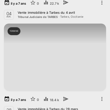
il y a
7
ans
0
22.7 k
Vente immobilière à Tarbes du 4 avril
04
·
Tarbes, Occitanie
Tribunal Judiciaire de TARBES
AVR.
TERMINÉ
il y a
7
ans
0
18.4 k
Vente immobilière à Tarbes du 28 mars