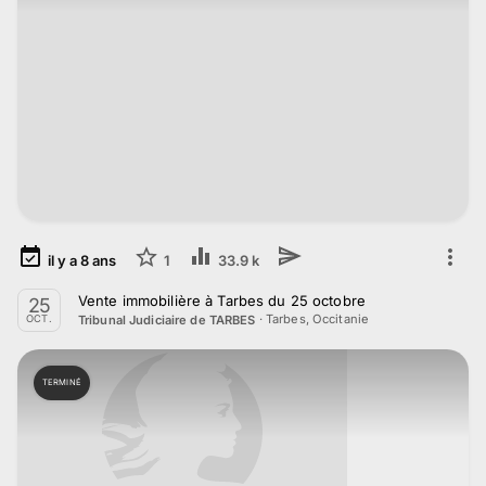
il y a
8
ans
1
33.9 k
Vente immobilière à Tarbes du 25 octobre
25
·
Tarbes, Occitanie
Tribunal Judiciaire de TARBES
OCT.
TERMINÉ