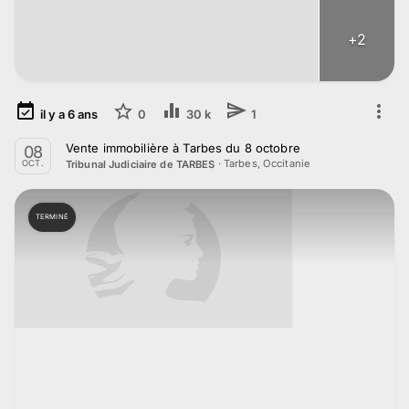
+
2
il y a
6
ans
0
30 k
1
Vente immobilière à Tarbes du 8 octobre
08
·
Tarbes, Occitanie
Tribunal Judiciaire de TARBES
OCT.
TERMINÉ