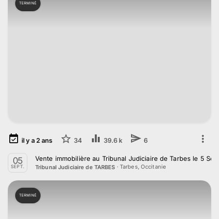
TERMINÉ
il y a
2
ans
34
39.6 k
6
Vente immobilière au Tribunal Judiciaire de Tarbes le 5 S
05
·
Tarbes, Occitanie
Tribunal Judiciaire de TARBES
SEPT.
TERMINÉ