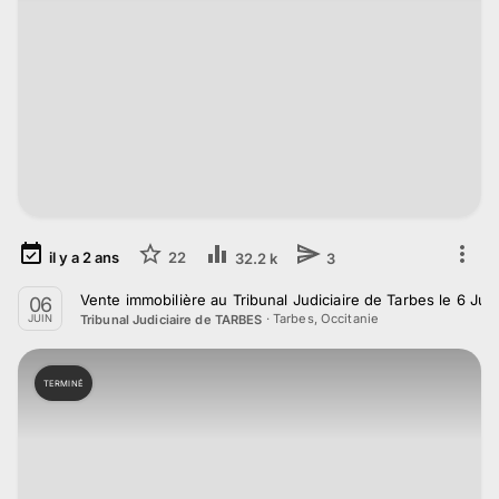
il y a
2
ans
22
32.2 k
3
Vente immobilière au Tribunal Judiciaire de Tarbes le 6 Jui
06
·
Tarbes, Occitanie
Tribunal Judiciaire de TARBES
JUIN
TERMINÉ