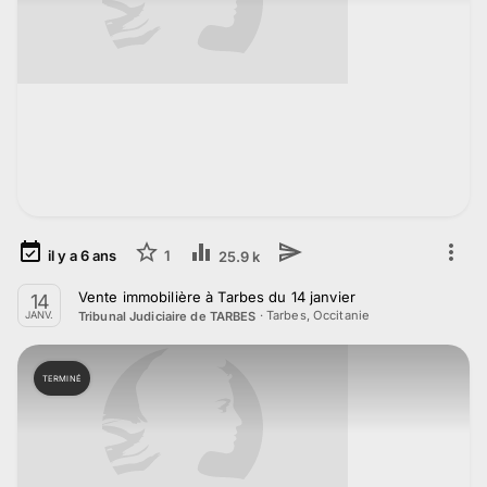
il y a
6
ans
1
25.9 k
Vente immobilière à Tarbes du 14 janvier
14
·
Tarbes, Occitanie
Tribunal Judiciaire de TARBES
JANV.
TERMINÉ