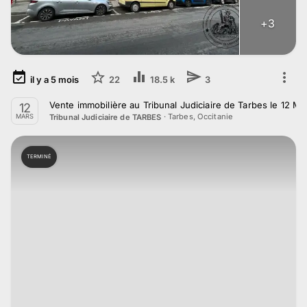
+
3
il y a
5
mois
22
18.5 k
3
Vente immobilière au Tribunal Judiciaire de Tarbes le 12 M
12
·
Tarbes, Occitanie
Tribunal Judiciaire de TARBES
MARS
TERMINÉ