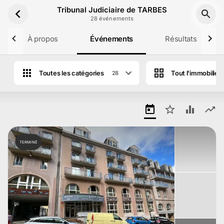
Aller au contenu principal
Tribunal Judiciaire de TARBES
28
événement
s
À propos
Événements
Résultats
Toutes les catégories
Tout l'immobilier
28
Ventes aux enchères de Tribunal Judicia
TERMINÉ