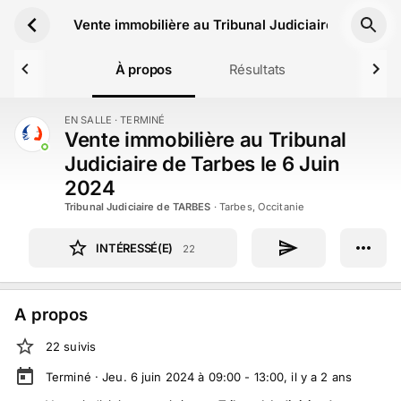
Aller au contenu principal
Vente immobilière au Tribunal Judiciaire de Tarbes
À propos
Résultats
EN SALLE
· TERMINÉ
TERMINÉ
Vente immobilière au Tribunal
Judiciaire de Tarbes le 6 Juin
2024
Tribunal Judiciaire de TARBES
·
Tarbes, Occitanie
INTÉRESSÉ(E)
22
A propos
22
suivi
s
Terminé ·
Jeu. 6 juin 2024 à 09:00 - 13:00
, il y a
2
ans