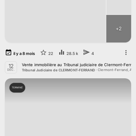
+
2
il y a
8
mois
22
28.5 k
4
Vente immobilière au Tribunal judiciaire de Clermont-Ferr
12
·
Clermont-Ferrand, Au
Tribunal Judiciaire de CLERMONT-FERRAND
DÉC.
TERMINÉ