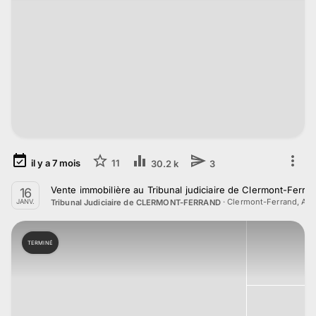
il y a
7
mois
11
30.2 k
3
Vente immobilière au Tribunal judiciaire de Clermont-Ferra
16
·
Clermont-Ferrand, Au
Tribunal Judiciaire de CLERMONT-FERRAND
JANV.
TERMINÉ