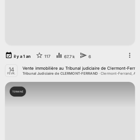
il y a
1
an
117
67.7 k
6
Vente immobilière au Tribunal judiciaire de Clermont-Ferran
14
·
Clermont-Ferrand, Au
Tribunal Judiciaire de CLERMONT-FERRAND
FÉVR.
TERMINÉ