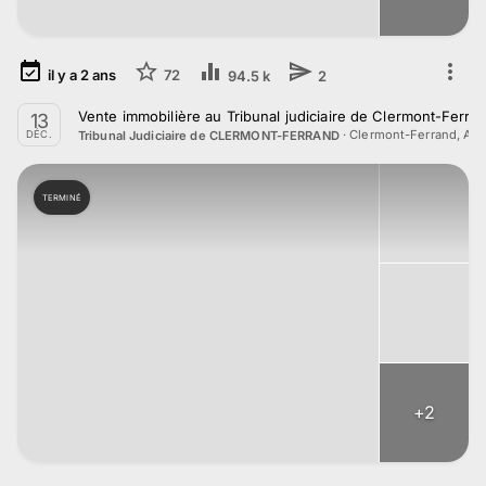
il y a
2
ans
72
94.5 k
2
Vente immobilière au Tribunal judiciaire de Clermont-Ferr
13
·
Clermont-Ferrand, Au
Tribunal Judiciaire de CLERMONT-FERRAND
DÉC.
TERMINÉ
+
2