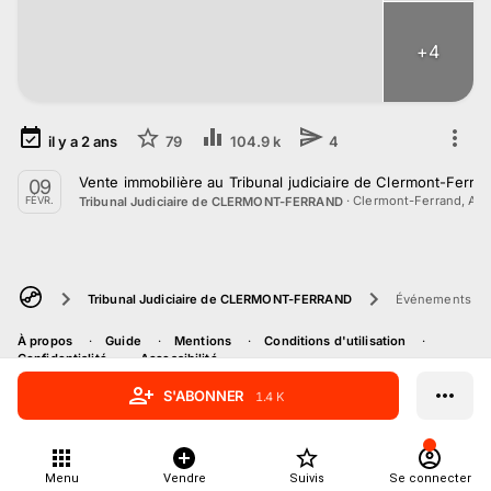
+
4
il y a
2
ans
79
104.9 k
4
Vente immobilière au Tribunal judiciaire de Clermont-Ferran
09
·
Clermont-Ferrand, Au
Tribunal Judiciaire de CLERMONT-FERRAND
FÉVR.
Tribunal Judiciaire de CLERMONT-FERRAND
Événements
À propos
Guide
Mentions
Conditions d'utilisation
Confidentialité
Accessibilité
S'ABONNER
1.4 K
Menu
Vendre
Suivis
Se connecter