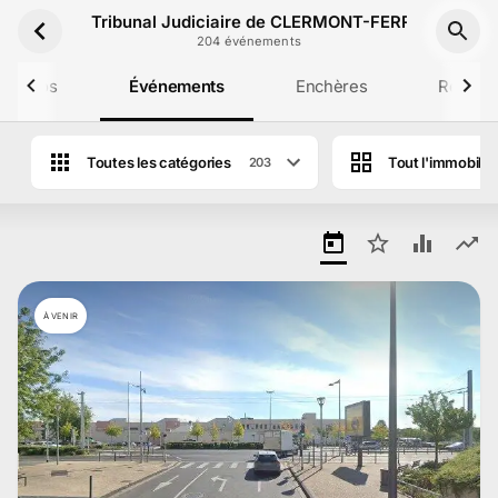
Aller au contenu principal
Tribunal Judiciaire de CLERMONT-FERRAND
204
événement
s
 propos
Événements
Enchères
Résulta
Toutes les catégories
Tout l'immobilie
203
Ventes aux enchères de Tribunal Judic
À VENIR