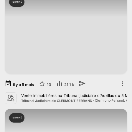
TERMINÉ
il y a
5
mois
10
21.1 k
Vente immobilières au Tribunal judiciaire d'Aurillac du 5 M
05
·
Clermont-Ferrand, Au
Tribunal Judiciaire de CLERMONT-FERRAND
MARS
TERMINÉ