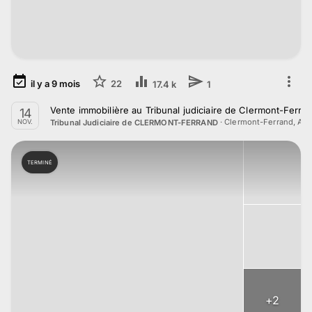
il y a
9
mois
22
17.4 k
1
Vente immobilière au Tribunal judiciaire de Clermont-Ferr
14
·
Clermont-Ferrand, Au
Tribunal Judiciaire de CLERMONT-FERRAND
NOV.
TERMINÉ
+
2