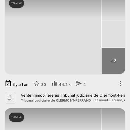
TERMINÉ
+
2
il y a
1
an
30
44.2 k
4
Vente immobilière au Tribunal judiciaire de Clermont-Ferrand
11
·
Clermont-Ferrand, Au
Tribunal Judiciaire de CLERMONT-FERRAND
AVR.
TERMINÉ