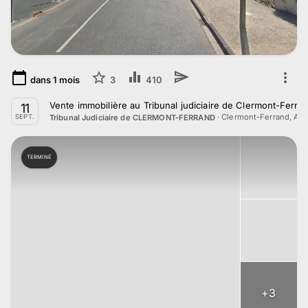
dans
1
mois
3
410
Vente immobilière au Tribunal judiciaire de Clermont-Ferr
11
·
Clermont-Ferrand, Au
Tribunal Judiciaire de CLERMONT-FERRAND
SEPT.
TERMINÉ
+
3