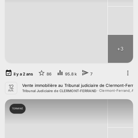
+
3
il y a
2
ans
86
95.8 k
7
Vente immobilière au Tribunal judiciaire de Clermont-Ferran
12
·
Clermont-Ferrand, Au
Tribunal Judiciaire de CLERMONT-FERRAND
AVR.
TERMINÉ