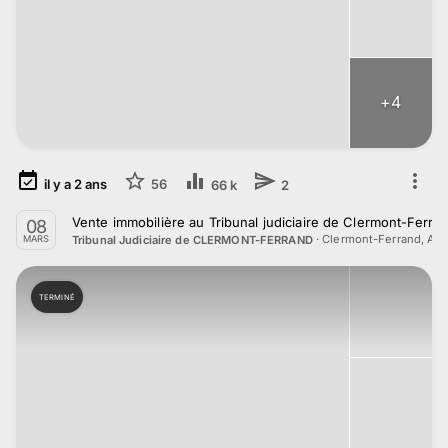
+
4
il y a
2
ans
56
66 k
2
Vente immobilière au Tribunal judiciaire de Clermont-Ferra
08
·
Clermont-Ferrand, Au
Tribunal Judiciaire de CLERMONT-FERRAND
MARS
TERMINÉ