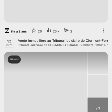
il y a
2
ans
26
25 k
2
Vente immobilière au Tribunal judiciaire de Clermont-Ferra
10
·
Clermont-Ferrand, Au
Tribunal Judiciaire de CLERMONT-FERRAND
JANV.
TERMINÉ
+
3