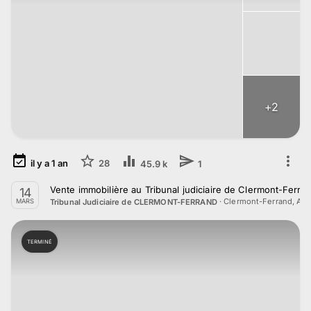
+
2
il y a
1
an
28
45.9 k
1
Vente immobilière au Tribunal judiciaire de Clermont-Ferra
14
·
Clermont-Ferrand, Au
Tribunal Judiciaire de CLERMONT-FERRAND
MARS
TERMINÉ