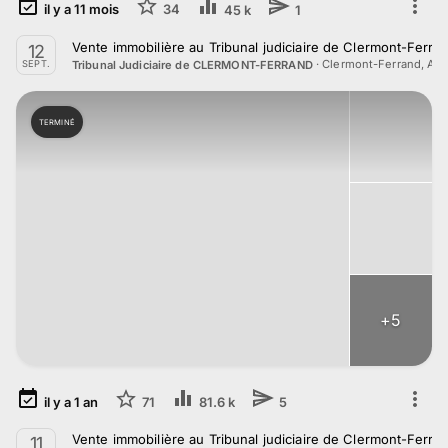
il y a
11
mois
34
45 k
1
Vente immobilière au Tribunal judiciaire de Clermont-Ferr
12
·
Clermont-Ferrand, Au
Tribunal Judiciaire de CLERMONT-FERRAND
SEPT.
TERMINÉ
+
5
il y a
1
an
71
81.6 k
5
Vente immobilière au Tribunal judiciaire de Clermont-Ferrand
11