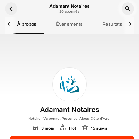
Aller au contenu principal
Adamant Notaires
20
abonné
s
À propos
Événements
Résultats
Adamant Notaires
Notaire
· Valbonne, Provence-Alpes-Côte d'Azur
3
mois
1
lot
15
suivi
s