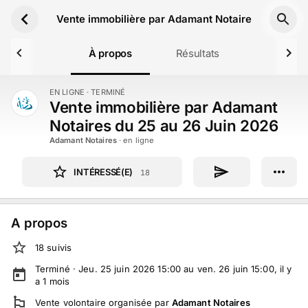
Aller au contenu principal
Vente immobilière par Adamant Notaires du 25 au
À propos
Résultats
EN LIGNE
· TERMINÉ
TERMINÉ
Vente immobilière par Adamant
Notaires du 25 au 26 Juin 2026
Adamant Notaires
· en ligne
INTÉRESSÉ(E)
18
A propos
18
suivi
s
Terminé ·
Jeu. 25 juin 2026 15:00 au ven. 26 juin 15:00
, il y
a
1
mois
Vente volontaire
organisée par
Adamant Notaires