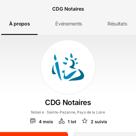
CDG Notaires
À propos
Événements
Résultats
CDG Notaires
Notaire
· Sainte-Pazanne, Pays de la Loire
4
mois
1
lot
2
suivi
s