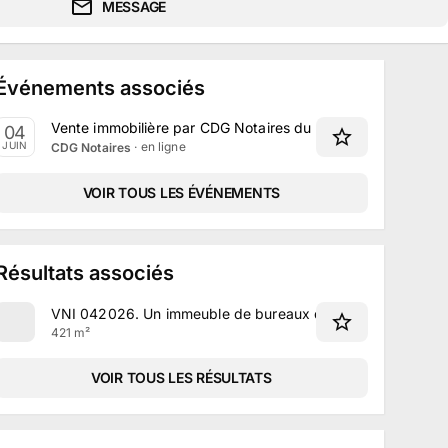
MESSAGE
Événements associés
Vente immobilière par CDG Notaires du 3 au 4 Juin 2026
04
· en ligne
JUIN
CDG Notaires
VOIR TOUS LES ÉVÉNEMENTS
Résultats associés
VNI 042026
.
Un immeuble de bureaux de 421 m² situé pla
421 m²
VOIR TOUS LES RÉSULTATS