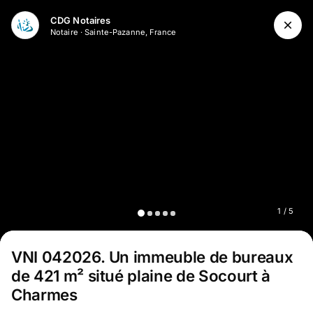
Aller au contenu principal
CDG Notaires
Notaire
·
Sainte-Pazanne, France
1
/
5
VNI 042026
.
Un immeuble de bureaux
de 421 m² situé plaine de Socourt à
Charmes