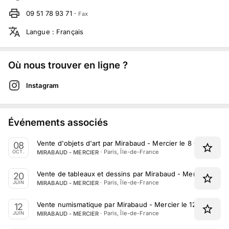
09 51 78 93 71
·
Fax
Langue
:
Français
Où nous trouver en ligne ?
Instagram
Événements associés
Vente d'objets d'art par Mirabaud - Mercier le 8 Octobre 2
08
·
Paris, Île-de-France
MIRABAUD - MERCIER
OCT.
Vente de tableaux et dessins par Mirabaud - Mercier le 20
20
·
Paris, Île-de-France
MIRABAUD - MERCIER
JUIN
Vente numismatique par Mirabaud - Mercier le 12 Juin 202
12
·
Paris, Île-de-France
MIRABAUD - MERCIER
JUIN