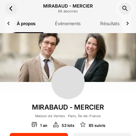
Aller au contenu principal
MIRABAUD - MERCIER
89
abonné
s
À propos
Événements
Résultats
MIRABAUD - MERCIER
Maison de Ventes
· Paris, Île-de-France
1
an
53
lot
s
85
suivi
s