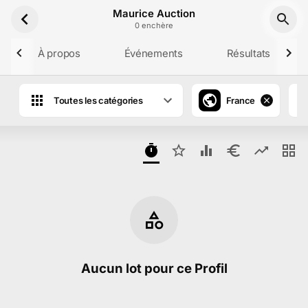
Aller au contenu principal
Maurice Auction
0
enchère
À propos
Événements
Résultats
Toutes les catégories
France
Lots en vente aux enchères de Maurice A
Aucun lot pour ce Profil