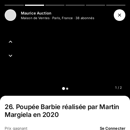
Maurice Auction
Maison de Ventes
·
Paris, France
·
38
abonné
s
1
/
2
26
.
Poupée Barbie réalisée par Martin
Margiela en 2020
Prix gagnant
Se Connecter