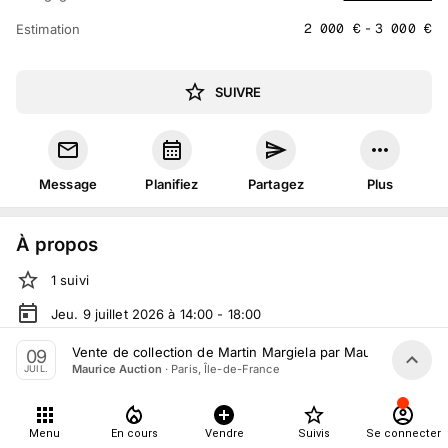
2 000
€
-
3 000
€
Estimation
SUIVRE
Message
Planifiez
Partagez
Plus
À propos
1
suivi
Jeu. 9 juillet 2026 à 14:00 - 18:00
Vente volontaire
organisée
par
Maurice Auction
Vente de collection de Martin Margiela par Maurice Auction 
09
·
Paris, Île-de-France
Maurice Auction
JUIL.
En salle :
71 Rue de la Fontaine au Roi, 75011 Paris, France
Tout le monde peut participer
Menu
En cours
Vendre
Suivis
Se connecter