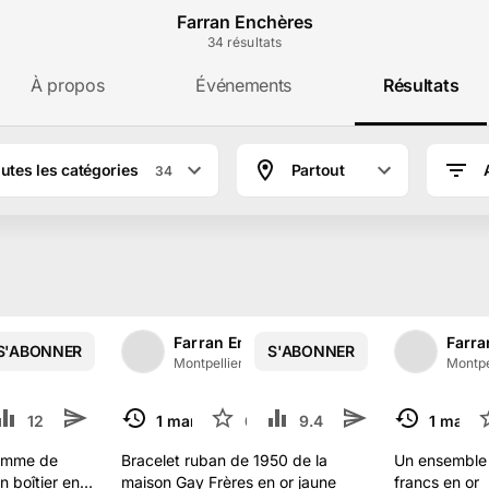
Farran Enchères
34
résultat
s
À propos
Événements
Résultats
utes les catégories
Partout
34
Farran Enchères à Montpellier
ères
Farran Enchères
Farra
S'ABONNER
S'ABONNER
1
/
2
1
/
2
ance
·
138
abonné
s
Montpellier, France
·
138
abonné
s
Montpe
12 k
1
1 mars
6
9.4 k
1 mars
TERMINÉ
TERMINÉ
homme de
Bracelet ruban de 1950 de la
Un ensemble 
 boîtier en
maison Gay Frères en or jaune
francs en or