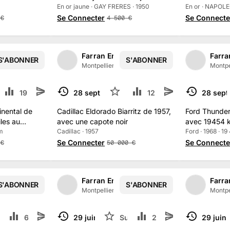
En or jaune · GAY FRERES · 1950
En or · NAPOLE
Se Connecter
Se Connecte
€
4 500
€
ères
Farran Enchères
Farra
S'ABONNER
S'ABONNER
1
/
2
1
/
2
ance
·
138
abonné
s
Montpellier, France
·
138
abonné
s
Montpe
4
19.7 k
28 sept. 2025
3
12.6 k
28 sept
TERMINÉ
TERMINÉ
inental de
Cadillac Eldorado Biarritz de 1957,
Ford Thunder
les au
avec une capote noir
avec 19454 
km
Cadillac · 1957
Ford · 1968 · 1
Se Connecter
Se Connecte
€
50 000
€
ères
Farran Enchères
Farra
S'ABONNER
S'ABONNER
1
/
2
ance
·
138
abonné
s
Montpellier, France
·
138
abonné
s
Montpe
uivre
6.3 k
29 juin 2025
Suivre
2.7 k
29 juin
TERMINÉ
TERMINÉ