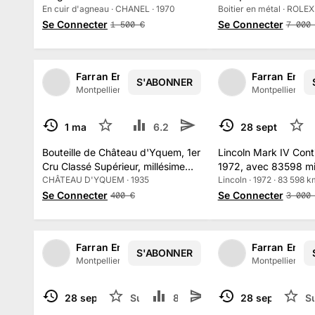
En cuir d'agneau · CHANEL · 1970
métal
Boitier en métal · ROLEX
Se Connecter
Se Connecter
1 500
€
7 000
Farran Enchères
Farran Ench
S'ABONNER
1
/
2
Montpellier, France
·
138
abonné
s
Montpellier, Fr
1 mars
3
6.2 k
1
28 sept. 2025
TERMINÉ
TERMINÉ
Bouteille de Château d'Yquem, 1er
Lincoln Mark IV Cont
Cru Classé Supérieur, millésime
1972, avec 83598 mi
1935
CHÂTEAU D'YQUEM · 1935
compteur
Lincoln · 1972 · 83 598 
Se Connecter
Se Connecter
400
€
3 000
Farran Enchères
Farran Ench
S'ABONNER
Montpellier, France
·
138
abonné
s
Montpellier, Fr
28 sept. 2025
Suivre
8.7 k
28 sept. 2025
S
TERMINÉ
TERMINÉ