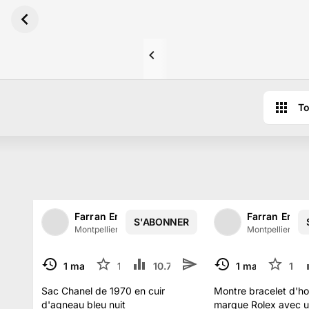
Aller au contenu principal
To
Résultats des ventes aux enchères de 
Farran Enchères
Farran Ench
S'ABONNER
1
/
2
Montpellier, France
·
138
abonné
s
Montpellier, Fr
1 mars
11
10.7 k
1 mars
12
TERMINÉ
TERMINÉ
Sac Chanel de 1970 en cuir
Montre bracelet d'
d'agneau bleu nuit
marque Rolex avec un