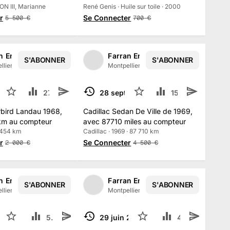
ON III, Marianne
René Genis · Huile sur toile · 2000
r
Se Connecter
5 500
€
700
€
n Enchères
Farran Enchères
S'ABONNER
S'ABONNER
1
/
2
1
/
2
llier, France
·
138
abonné
s
Montpellier, France
·
138
abonné
s
. 2025
4
27.7 k
2
28 sept. 2025
3
15.4 k
2
TERMINÉ
bird Landau 1968,
Cadillac Sedan De Ville de 1969,
km au compteur
avec 87710 miles au compteur
9 454 km
Cadillac · 1969 · 87 710 km
r
Se Connecter
2 000
€
4 500
€
n Enchères
Farran Enchères
S'ABONNER
S'ABONNER
1
/
2
llier, France
·
138
abonné
s
Montpellier, France
·
138
abonné
s
 2025
14
5.9 k
29 juin 2025
6
4 k
TERMINÉ