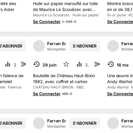
iété des
Huile sur papier marouflé sur toile
Montre brace
s Aster
de Maurice Le Scouëzec avec
en or de 38,1
certificat
Maurice Le Scouëzec · Huile sur papier
En or jaune · 
Se Connecter
Se Connecte
1 500
€
ères
Farran Enchères
Farra
S'ABONNER
S'ABONNER
1
/
2
ance
·
138
abonné
s
Montpellier, France
·
138
abonné
s
Montpe
ivre
2.5 k
29 juin 2025
2
2.4 k
18 mai 
TERMINÉ
TERMINÉ
n faïence de
Bouteille de Château Haut-Brion
Une œuvre in
ertelet
1982, avec coffret et carton
Andy Warhol 
let · Faïence
CHÄTEAU HAUT-BRION · 1982
1986
Andy Warhol · Mi
Se Connecter
Se Connecte
400
€
ères
Farran Enchères
Farra
S'ABONNER
S'ABONNER
1
/
2
ance
·
138
abonné
s
Montpellier, France
·
138
abonné
s
Montpe