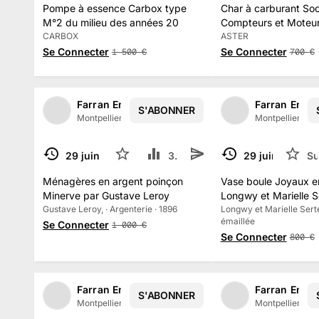
Pompe à essence Carbox type
Char à carburant Soc
M°2 du milieu des années 20
Compteurs et Moteur
CARBOX
ASTER
Se Connecter
Se Connecter
1 500
€
700
€
Farran Enchères
Farran Ench
S'ABONNER
1
/
2
Montpellier, France
·
138
abonné
s
Montpellier, Fr
29 juin 2025
2
3.3 k
29 juin 2025
Su
TERMINÉ
TERMINÉ
Ménagères en argent poinçon
Vase boule Joyaux e
Minerve par Gustave Leroy
Longwy et Marielle S
Gustave Leroy, · Argenterie · 1896
Longwy et Marielle Serte
émaillée
Se Connecter
1 000
€
Se Connecter
800
€
Farran Enchères
Farran Ench
S'ABONNER
1
/
3
Montpellier, France
·
138
abonné
s
Montpellier, Fr