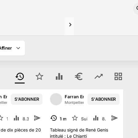
Affiner
n Enchères
Farran Enchères
S'ABONNER
S'ABONNER
1
/
2
1
/
2
llier, France
·
138
abonné
s
Montpellier, France
·
138
abonné
s
12
8.3 k
1
1 mars
Suivre
8.2 k
2
TERMINÉ
de dix pièces de 20
Tableau signé de René Genis
intitulé : Le Chianti