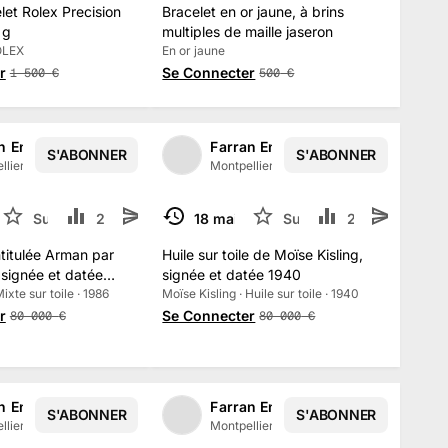
let Rolex Precision
Bracelet en or jaune, à brins
 g
multiples de maille jaseron
ROLEX
En or jaune
r
Se Connecter
1 500
€
500
€
n Enchères
Farran Enchères
S'ABONNER
S'ABONNER
1
/
2
1
/
2
llier, France
·
138
abonné
s
Montpellier, France
·
138
abonné
s
2025
Suivre
2.8 k
18 mai 2025
Suivre
2.1 k
TERMINÉ
titulée Arman par
Huile sur toile de Moïse Kisling,
signée et datée
signée et datée 1940
xte sur toile · 1986
Moïse Kisling · Huile sur toile · 1940
r
Se Connecter
80 000
€
80 000
€
n Enchères
Farran Enchères
S'ABONNER
S'ABONNER
1
/
2
llier, France
·
138
abonné
s
Montpellier, France
·
138
abonné
s