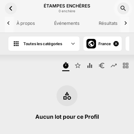
Aller au contenu principal
ÉTAMPES ENCHÈRES
0
enchère
À propos
Événements
Résultats
Toutes les catégories
France
Lots en vente aux enchères de ÉTAMPE
Aucun lot pour ce Profil