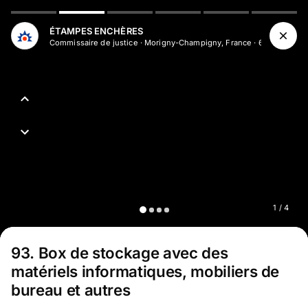
Aller au contenu principal
ÉTAMPES ENCHÈRES
Commissaire de justice
·
Morigny-Champigny, France
·
607
abonné
s
1
/
4
93
.
Box de stockage avec des
matériels informatiques, mobiliers de
bureau et autres