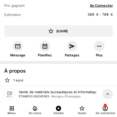
Prix gagnant
Se Connecter
500
€
-
700
€
Estimation
SUIVRE
Message
Planifiez
Partagez
Plus
À propos
1
suivi
Jeu. 9 juillet 2026 à 17:00 - 21:00
Vente de matériels bureautiques et informatiques par Étam
09
·
Morigny-Champigny
ÉTAMPES ENCHÈRES
JUIL.
Vente judiciaire
organisée
par
ÉTAMPES ENCHÈRES
En salle :
Rte de la Ferté Alais, 91150 Morigny-Champigny,
France
Menu
En cours
Vendre
Suivis
Se connecter