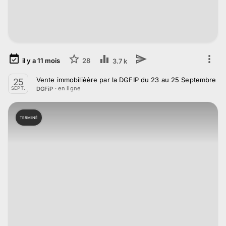
il y a
11
mois
28
3.7 k
Vente immobilièère par la DGFIP du 23 au 25 Septembre 2
25
· en ligne
DGFiP
SEPT.
TERMINÉ