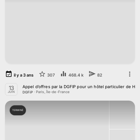
il y a
3
ans
307
468.4 k
82
Appel d’offres par la DGFIP pour un hôtel particulier de He
13
·
Paris, Île-de-France
DGFiP
JUIN
TERMINÉ