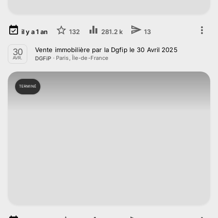
il y a
1
an
132
281.2 k
13
Vente immobilière par la Dgfip le 30 Avril 2025
30
·
Paris, Île-de-France
DGFiP
AVR.
TERMINÉ