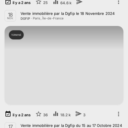
il y a
2
ans
25
64.6 k
Vente immobilière par la Dgfip le 18 Novembre 2024
18
·
Paris, Île-de-France
DGFiP
NOV.
TERMINÉ
il y a
2
ans
36
18.2 k
3
Vente immobilière par la Dgfip du 15 au 17 Octobre 2024
17