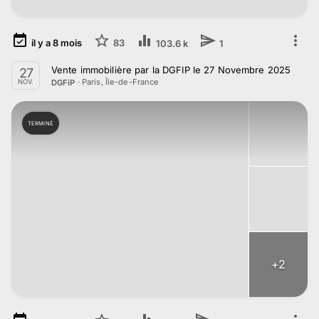
il y a
8
mois
83
103.6 k
1
Vente immobilière par la DGFIP le 27 Novembre 2025
27
·
Paris, Île-de-France
DGFiP
NOV.
TERMINÉ
+
2