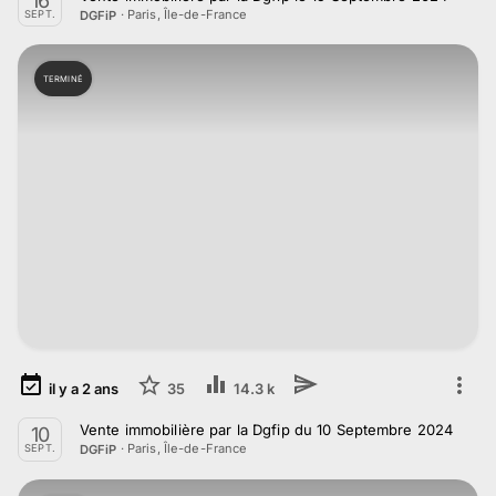
16
·
Paris, Île-de-France
DGFiP
SEPT.
TERMINÉ
il y a
2
ans
35
14.3 k
Vente immobilière par la Dgfip du 10 Septembre 2024
10
·
Paris, Île-de-France
DGFiP
SEPT.