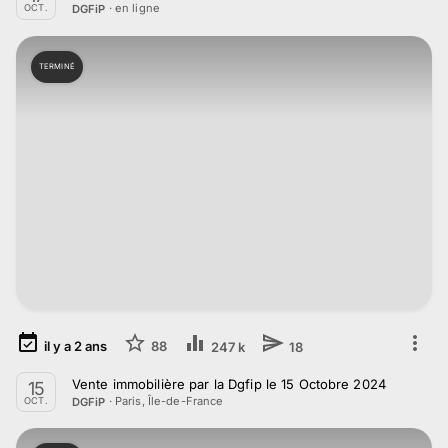
· en ligne
DGFiP
OCT.
TERMINÉ
il y a
2
ans
88
247 k
18
Vente immobilière par la Dgfip le 15 Octobre 2024
15
·
Paris, Île-de-France
DGFiP
OCT.