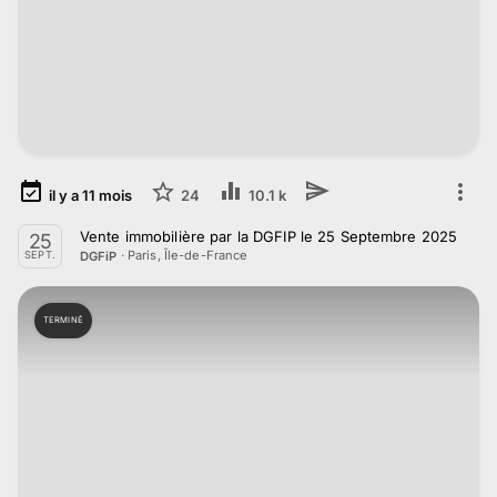
il y a
11
mois
24
10.1 k
Vente immobilière par la DGFIP le 25 Septembre 2025
25
·
Paris, Île-de-France
DGFiP
SEPT.
TERMINÉ