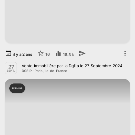
il y a
2
ans
16
16.3 k
Vente immobilière par la Dgfip le 27 Septembre 2024
27
·
Paris, Île-de-France
DGFiP
SEPT.
TERMINÉ