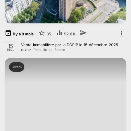
il y a
8
mois
35
52.8 k
Vente immobilière par la DGFIP le 15 décembre 2025
15
·
Paris, Île-de-France
DGFiP
DÉC.
TERMINÉ