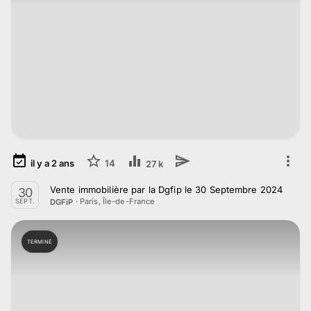
il y a
2
ans
14
27 k
Vente immobilière par la Dgfip le 30 Septembre 2024
30
·
Paris, Île-de-France
DGFiP
SEPT.
TERMINÉ