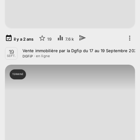
il y a
2
ans
19
7.6 k
Vente immobilière par la Dgfip du 17 au 19 Septembre 2024
19
· en ligne
DGFiP
SEPT.
TERMINÉ