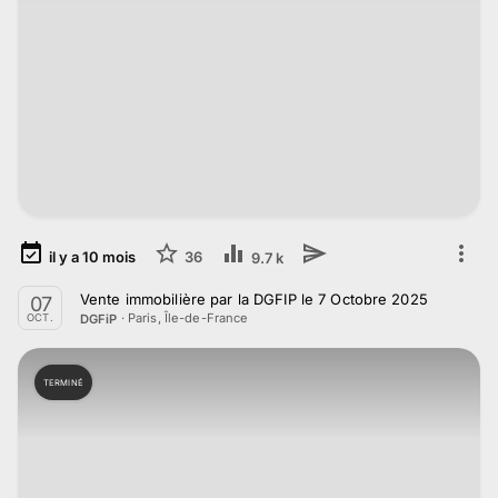
il y a
10
mois
36
9.7 k
Vente immobilière par la DGFIP le 7 Octobre 2025
07
·
Paris, Île-de-France
DGFiP
OCT.
TERMINÉ