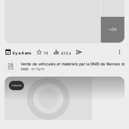
+
66
il y a
4
ans
14
47.5 k
Vente de véhicules et matériels par la DNID de Rennes du 
28
· en ligne
DNID
JUIN
TERMINÉ