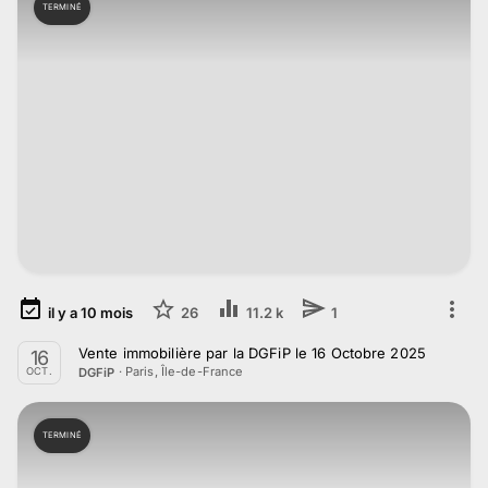
TERMINÉ
il y a
10
mois
26
11.2 k
1
Vente immobilière par la DGFiP le 16 Octobre 2025
16
·
Paris, Île-de-France
DGFiP
OCT.
TERMINÉ