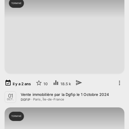
TERMINÉ
il y a
2
ans
10
18.5 k
Vente immobilière par la Dgfip le 1 Octobre 2024
01
·
Paris, Île-de-France
DGFiP
OCT.
TERMINÉ