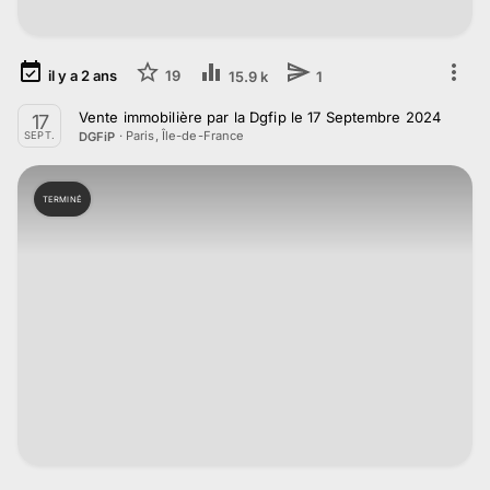
il y a
2
ans
19
15.9 k
1
Vente immobilière par la Dgfip le 17 Septembre 2024
17
·
Paris, Île-de-France
DGFiP
SEPT.
TERMINÉ