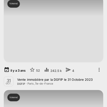
TERMINÉ
il y a
3
ans
52
242.5 k
4
Vente immobiière par la DGFIP le 31 Octobre 2023
31
·
Paris, Île-de-France
DGFiP
OCT.
TERMINÉ