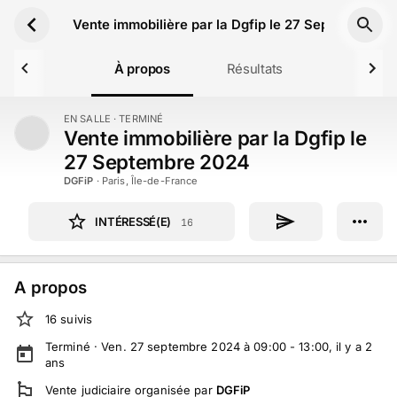
Aller au contenu principal
Vente immobilière par la Dgfip le 27 Septembre 2
À propos
Résultats
EN SALLE
· TERMINÉ
TERMINÉ
Vente immobilière par la Dgfip le
27 Septembre 2024
DGFiP
·
Paris, Île-de-France
INTÉRESSÉ(E)
16
A propos
16
suivi
s
Terminé ·
Ven. 27 septembre 2024 à 09:00 - 13:00
, il y a
2
ans
Vente judiciaire
organisée par
DGFiP