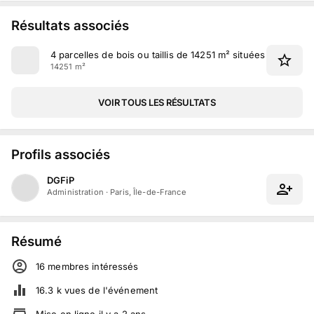
Résultats associés
4 parcelles de bois ou taillis de 14251 m² situées à Mauléo
14251 m²
VOIR TOUS LES RÉSULTATS
Profils associés
DGFiP
Administration
·
Paris, Île-de-France
Résumé
16
membre
s
intéressé
s
16.3 k
vues de l'événement
Mise en ligne
il y a
2
ans