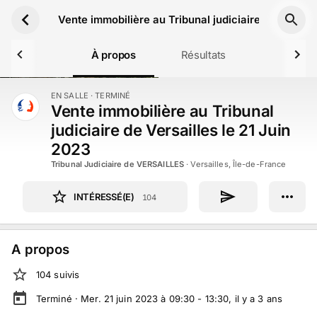
Aller au contenu principal
Vente immobilière au Tribunal judiciaire de Versail
À propos
Résultats
EN SALLE
· TERMINÉ
TERMINÉ
Vente immobilière au Tribunal
judiciaire de Versailles le 21 Juin
2023
Tribunal Judiciaire de VERSAILLES
·
Versailles, Île-de-France
INTÉRESSÉ(E)
104
A propos
104
suivi
s
Terminé ·
Mer. 21 juin 2023 à 09:30 - 13:30
, il y a
3
ans