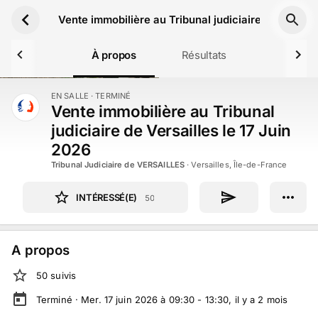
Aller au contenu principal
Vente immobilière au Tribunal judiciaire de Versail
À propos
Résultats
EN SALLE
· TERMINÉ
TERMINÉ
Vente immobilière au Tribunal
judiciaire de Versailles le 17 Juin
2026
Tribunal Judiciaire de VERSAILLES
·
Versailles, Île-de-France
INTÉRESSÉ(E)
50
A propos
50
suivi
s
Terminé ·
Mer. 17 juin 2026 à 09:30 - 13:30
, il y a
2
mois