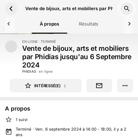
Aller au contenu principal
Vente de bijoux, arts et mobiliers par Phidias jus
À propos
Résultats
EN LIGNE
· TERMINÉ
TERMINÉ
Vente de bijoux, arts et mobiliers
par Phidias jusqu'au 6 Septembre
2024
PHIDIAS
· en ligne
INTÉRESSÉ(E)
1
A propos
1
suivi
Terminé ·
Ven. 6 septembre 2024 à 14:00 - 18:00
, il y a
2
ans