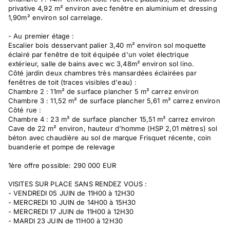
privative 4,92 m² environ avec fenêtre en aluminium et dressing
1,90m² environ sol carrelage.
- Au premier étage :
Escalier bois desservant palier 3,40 m² environ sol moquette
éclairé par fenêtre de toit équipée d'un volet électrique
extérieur, salle de bains avec wc 3,48m² environ sol lino.
Côté jardin deux chambres très mansardées éclairées par
fenêtres de toit (traces visibles d'eau) :
Chambre 2 : 11m² de surface plancher 5 m² carrez environ
Chambre 3 : 11,52 m² de surface plancher 5,61 m² carrez environ
Côté rue :
Chambre 4 : 23 m² de surface plancher 15,51 m² carrez environ
Cave de 22 m² environ, hauteur d'homme (HSP 2,01 mètres) sol
béton avec chaudière au sol de marque Frisquet récente, coin
buanderie et pompe de relevage
1ère offre possible: 290 000 EUR
VISITES SUR PLACE SANS RENDEZ VOUS :
- VENDREDI 05 JUIN de 11H00 à 12H30
- MERCREDI 10 JUIN de 14H00 à 15H30
- MERCREDI 17 JUIN de 11H00 à 12H30
- MARDI 23 JUIN de 11H00 à 12H30