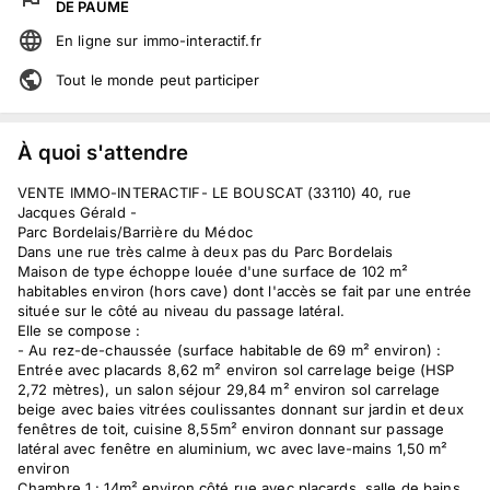
DE PAUME
En ligne
sur
immo-interactif.fr
Tout le monde peut participer
À quoi s'attendre
VENTE IMMO-INTERACTIF- LE BOUSCAT (33110) 40, rue
Jacques Gérald -
Parc Bordelais/Barrière du Médoc
Dans une rue très calme à deux pas du Parc Bordelais
Maison de type échoppe louée d'une surface de 102 m²
habitables environ (hors cave) dont l'accès se fait par une entrée
située sur le côté au niveau du passage latéral.
Elle se compose :
- Au rez-de-chaussée (surface habitable de 69 m² environ) :
Entrée avec placards 8,62 m² environ sol carrelage beige (HSP
2,72 mètres), un salon séjour 29,84 m² environ sol carrelage
beige avec baies vitrées coulissantes donnant sur jardin et deux
fenêtres de toit, cuisine 8,55m² environ donnant sur passage
latéral avec fenêtre en aluminium, wc avec lave-mains 1,50 m²
environ
Chambre 1 : 14m² environ côté rue avec placards, salle de bains