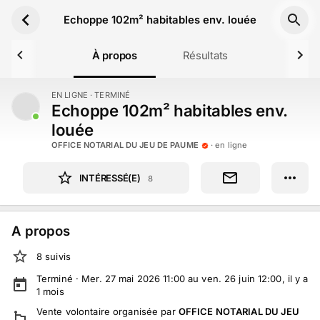
Aller au contenu principal
Echoppe 102m² habitables env. louée
À propos
Résultats
EN LIGNE
· TERMINÉ
TERMINÉ
Echoppe 102m² habitables env.
louée
OFFICE NOTARIAL DU JEU DE PAUME
· en ligne
INTÉRESSÉ(E)
8
A propos
8
suivi
s
Terminé ·
Mer. 27 mai 2026 11:00 au ven. 26 juin 12:00
, il y a
1
mois
Vente volontaire
organisée par
OFFICE NOTARIAL DU JEU