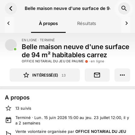
Aller au contenu principal
Belle maison neuve d'une surface de 94 m² habita
À propos
Résultats
EN LIGNE
· TERMINÉ
TERMINÉ
Belle maison neuve d'une surface
de 94 m² habitables carrez
OFFICE NOTARIAL DU JEU DE PAUME
· en ligne
INTÉRESSÉ(E)
13
A propos
13
suivi
s
Terminé ·
Lun. 15 juin 2026 15:00 au jeu. 23 juillet 12:00
, il y
a
2
semaines
Vente volontaire
organisée par
OFFICE NOTARIAL DU JEU