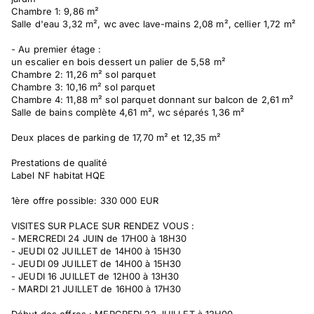
Chambre 1: 9,86 m²
Salle d'eau 3,32 m², wc avec lave-mains 2,08 m², cellier 1,72 m²
- Au premier étage :
un escalier en bois dessert un palier de 5,58 m²
Chambre 2: 11,26 m² sol parquet
Chambre 3: 10,16 m² sol parquet
Chambre 4: 11,88 m² sol parquet donnant sur balcon de 2,61 m²
Salle de bains complète 4,61 m², wc séparés 1,36 m²
Deux places de parking de 17,70 m² et 12,35 m²
Prestations de qualité
Label NF habitat HQE
1ère offre possible: 330 000 EUR
VISITES SUR PLACE SUR RENDEZ VOUS :
- MERCREDI 24 JUIN de 17H00 à 18H30
- JEUDI 02 JUILLET de 14H00 à 15H30
- JEUDI 09 JUILLET de 14H00 à 15H30
- JEUDI 16 JUILLET de 12H00 à 13H30
- MARDI 21 JUILLET de 16H00 à 17H30
Début des offres : MERCREDI 22 JUILLET à 12H00