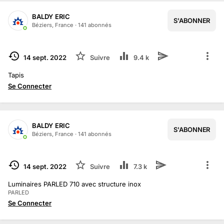
BALDY ERIC
S'ABONNER
Béziers, France
·
141
abonné
s
TERMINÉ
14 sept. 2022
Suivre
9.4 k
Tapis
Se Connecter
BALDY ERIC
S'ABONNER
1
/
2
Béziers, France
·
141
abonné
s
TERMINÉ
14 sept. 2022
Suivre
7.3 k
Luminaires PARLED 710 avec structure inox
PARLED
Se Connecter