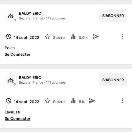
BALDY ERIC
S'ABONNER
Béziers, France
·
141
abonné
s
TERMINÉ
14 sept. 2022
Suivre
5.6 k
Poids
Se Connecter
BALDY ERIC
S'ABONNER
1
/
2
Béziers, France
·
141
abonné
s
TERMINÉ
14 sept. 2022
Suivre
8 k
Laveuse
Se Connecter