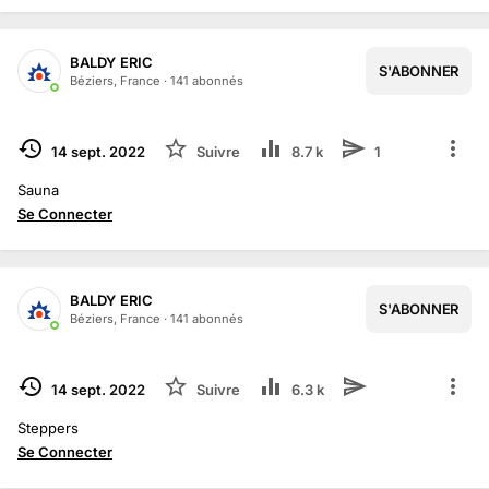
BALDY ERIC
S'ABONNER
1
/
2
Béziers, France
·
141
abonné
s
TERMINÉ
14 sept. 2022
Suivre
8.7 k
1
Sauna
Se Connecter
BALDY ERIC
S'ABONNER
Béziers, France
·
141
abonné
s
TERMINÉ
14 sept. 2022
Suivre
6.3 k
Steppers
Se Connecter