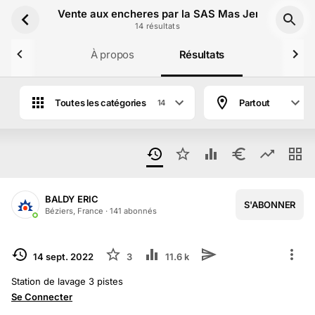
Aller au contenu principal
Vente aux encheres par la SAS Mas Jeremie Labo
14
résultat
s
À propos
Résultats
Toutes les catégories
Partout
14
BALDY ERIC
S'ABONNER
1
/
4
Béziers, France
·
141
abonné
s
TERMINÉ
14 sept. 2022
3
11.6 k
Station de lavage 3 pistes
Se Connecter