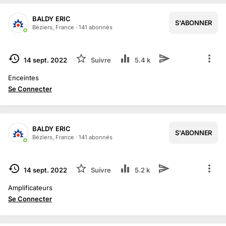
BALDY ERIC
S'ABONNER
Béziers, France
·
141
abonné
s
TERMINÉ
14 sept. 2022
Suivre
5.4 k
Enceintes
Se Connecter
BALDY ERIC
S'ABONNER
1
/
2
Béziers, France
·
141
abonné
s
TERMINÉ
14 sept. 2022
Suivre
5.2 k
Amplificateurs
Se Connecter