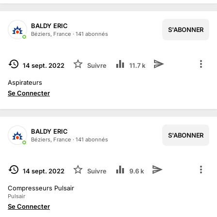
BALDY ERIC
S'ABONNER
1
/
2
Béziers, France
·
141
abonné
s
TERMINÉ
14 sept. 2022
Suivre
11.7 k
Aspirateurs
Se Connecter
BALDY ERIC
S'ABONNER
Béziers, France
·
141
abonné
s
TERMINÉ
14 sept. 2022
Suivre
9.6 k
Compresseurs Pulsair
Pulsair
Se Connecter