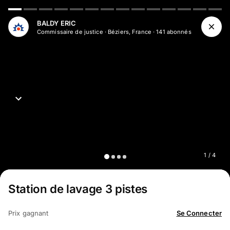
Aller au contenu principal
BALDY ERIC
Commissaire de justice
·
Béziers, France
·
141
abonné
s
1
/
4
Station de lavage 3 pistes
Prix gagnant
Se Connecter