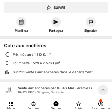
SUIVRE
Planifiez
Partagez
Signaler
Cote aux enchères
Prix médian : 1 310 €/m²
Fourchette : 529 à 2 576 €/m²
Sur 221 ventes aux enchères dans le département
Vente aux encheres par la SAS Mas Jeremie Laborie Eve 
À propos
14
·
Sérignan, Occitanie
BALDY ERIC
SEPT.
3
suivis
Mer. 14 septembre 2022 à 09:00
Menu
En cours
Vendre
Suivis
Se connecter