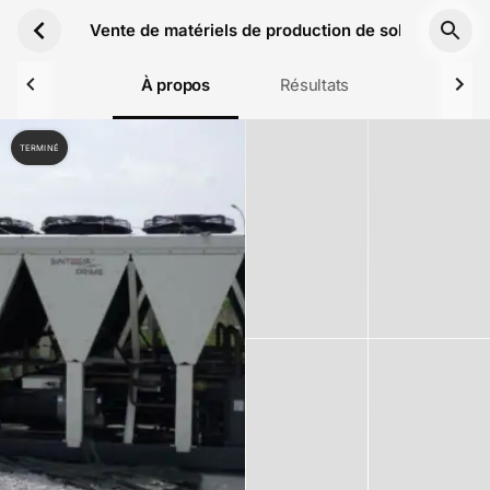
Aller au contenu principal
Vente de matériels de production de solvants verts 
À propos
Résultats
TERMINÉ