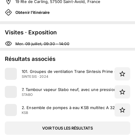
19 Rte de Carling, 57500 Saint-Avold, France
Obtenir l'itinéraire
Visites · Exposition
Mer. 09 juillet, 09:30
-
14:00
Résultats associés
101
.
Groupes de ventilation Trane Sintesis Prime de 2024
SINTESIS · 2024
7
.
Tambour vapeur Stabo neuf, avec une pression maximale
STABO
2
.
Ensemble de pompes à eau KSB multitec A 32/12A, neuf
KSB
VOIR TOUS LES RÉSULTATS