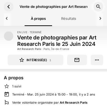
Aller au contenu principal
Vente de photographies par Art Research Paris le
À propos
Résultats
EN LIVE
· TERMINÉ
TERMINÉ
Vente de photographies par Art
Research Paris le 25 Juin 2024
Art Research Paris
·
Paris, Île-de-France
INTÉRESSÉ(E)
1
A propos
1
suivi
Terminé ·
Mar. 25 juin 2024 à 15:00 - 19:00
, il y a
2
ans
Vente volontaire
organisée par
Art Research Paris