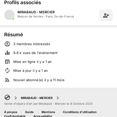
Profils associés
MIRABAUD - MERCIER
Maison de Ventes
·
Paris, Île-de-France
Résumé
3
membre
s
intéressé
s
9.8 k
vues de l'événement
Mise en ligne
il y a
1
an
Mise à jour
il y a
1
an
Nouvel abonné(e)
il y a
11
mois
MIRABAUD - MERCIER
Vente d'objets d'art par Mirabaud - Mercier le 8 Octobre 2025
À propos
Guide
Mentions
Conditions d'utilisation
Confidentialité
Accessibilité