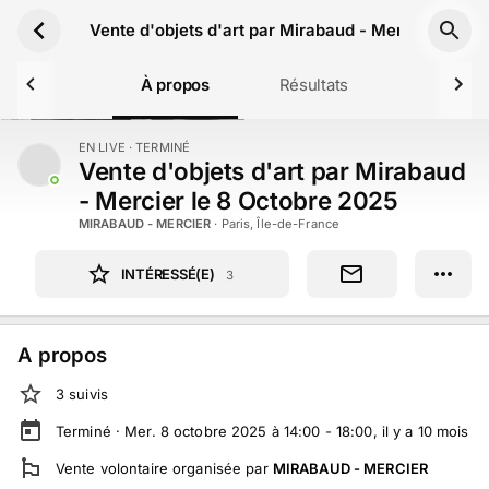
Aller au contenu principal
Vente d'objets d'art par Mirabaud - Mercier le 8 
À propos
Résultats
EN LIVE
· TERMINÉ
TERMINÉ
Vente d'objets d'art par Mirabaud
- Mercier le 8 Octobre 2025
MIRABAUD - MERCIER
·
Paris, Île-de-France
INTÉRESSÉ(E)
3
A propos
3
suivi
s
Terminé ·
Mer. 8 octobre 2025 à 14:00 - 18:00
, il y a
10
mois
Vente volontaire
organisée par
MIRABAUD - MERCIER