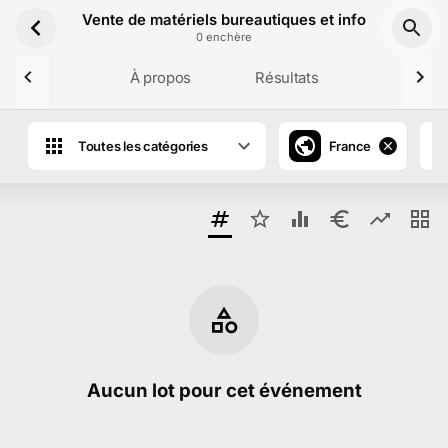
Aller au contenu principal
Vente de matériels bureautiques et informatiques 
0
enchère
À propos
Résultats
Toutes les catégories
France
Aucun lot pour cet événement