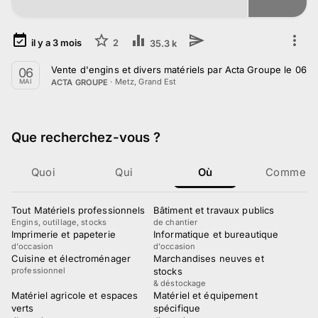
il y a
3
mois
2
35.3 k
Vente d'engins et divers matériels par Acta Groupe le 06 
06
·
Metz, Grand Est
ACTA GROUPE
MAI
Que recherchez-vous
?
Quoi
Qui
Où
Comment
Tout Matériels professionnels
Bâtiment et travaux publics
Engins, outillage, stocks
de chantier
Imprimerie et papeterie
Informatique et bureautique
d'occasion
d'occasion
Cuisine et électroménager
Marchandises neuves et
professionnel
stocks
& déstockage
Matériel agricole et espaces
Matériel et équipement
verts
spécifique