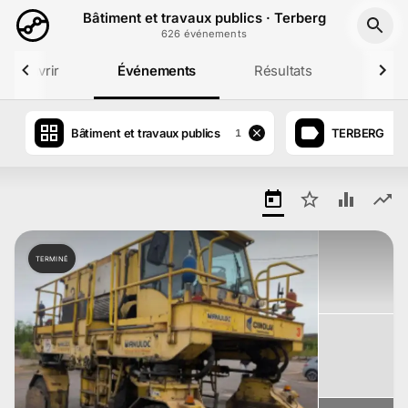
Aller au contenu principal
Bâtiment et travaux publics · Terberg
626
événement
s
Découvrir
Événements
Résultats
Profil
Bâtiment et travaux publics
TERBERG
1
0
TERMINÉ