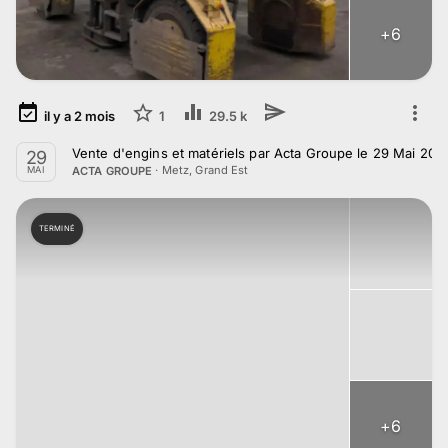
+
6
il y a
2
mois
1
29.5 k
Vente d'engins et matériels par Acta Groupe le 29 Mai 202
29
·
Metz, Grand Est
ACTA GROUPE
MAI
TERMINÉ
+
6