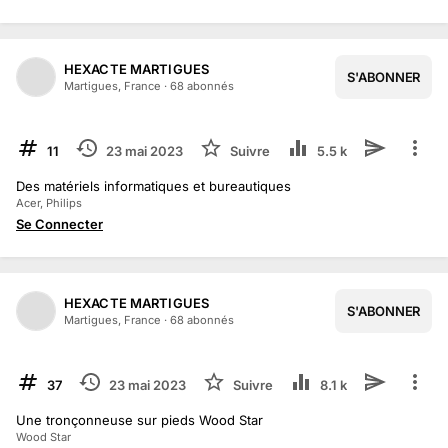
HEXACTE MARTIGUES
S'ABONNER
Martigues, France
·
68
abonné
s
TERMINÉ
11
23 mai 2023
Suivre
5.5 k
Des matériels informatiques et bureautiques
Acer, Philips
Se Connecter
HEXACTE MARTIGUES
S'ABONNER
Martigues, France
·
68
abonné
s
TERMINÉ
37
23 mai 2023
Suivre
8.1 k
Une tronçonneuse sur pieds Wood Star
Wood Star