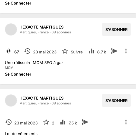
Se Connecter
HEXACTE MARTIGUES
S'ABONNER
1
/
2
Martigues, France
·
68
abonné
s
TERMINÉ
67
23 mai 2023
Suivre
8.7 k
Une rôtissoire MCM 8EG à gaz
MCM
Se Connecter
HEXACTE MARTIGUES
S'ABONNER
Martigues, France
·
68
abonné
s
TERMINÉ
23 mai 2023
2
7.5 k
Lot de vêtements