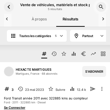
Aller au contenu principal
Vente de véhicules, matériels et stock par Hexact
5
résultat
s
À propos
Résultats
Toutes les catégories
Partout
5
HEXACTE MARTIGUES
S'ABONNER
Martigues, France
·
68
abonné
s
TERMINÉ
3
23 mai 2023
Suivre
12.4 k
Ford Transit année 2011 avec 322885 kms au compteur
Ford · 2011 · 322885 km · Diesel
Se Connecter