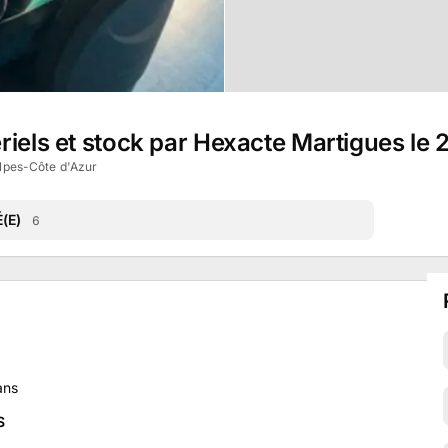
riels et stock par Hexacte Martigues le
lpes-Côte d'Azur
(E)
6
ans
S