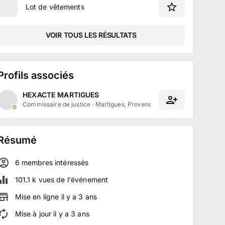
Lot de vêtements
VOIR TOUS LES RÉSULTATS
Profils associés
HEXACTE MARTIGUES
Commissaire de justice
·
Martigues, Provence-Alpes-Côte d'Azur
Résumé
6
membre
s
intéressé
s
101.1 k
vues de l'événement
Mise en ligne
il y a
3
ans
Mise à jour
il y a
3
ans