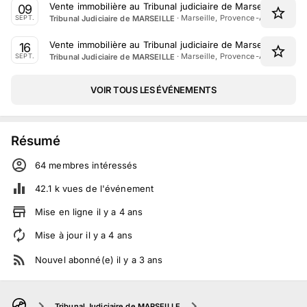
Vente immobilière au Tribunal judiciaire de Marseille le 9
09
·
Marseille, Provence-Alpes-Côte 
Tribunal Judiciaire de MARSEILLE
SEPT.
Vente immobilière au Tribunal judiciaire de Marseille le 16
16
·
Marseille, Provence-Alpes-Côte 
Tribunal Judiciaire de MARSEILLE
SEPT.
VOIR TOUS LES ÉVÉNEMENTS
Résumé
64
membre
s
intéressé
s
42.1 k
vues de l'événement
Mise en ligne
il y a
4
ans
Mise à jour
il y a
4
ans
Nouvel abonné(e)
il y a
3
ans
Tribunal Judiciaire de MARSEILLE