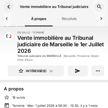
Aller au contenu principal
Vente immobilière au Tribunal judiciaire de Marseill
À propos
Résultats
EN SALLE
· TERMINÉ
TERMINÉ
Vente immobilière au Tribunal
judiciaire de Marseille le 1er Juillet
2026
Tribunal Judiciaire de MARSEILLE
·
Marseille, Provence-Alpes-
Côte d'Azur
INTÉRESSÉ(E)
16
A propos
16
suivi
s
Terminé ·
Mer. 1 juillet 2026 à 09:30 - 13:30
, il y a
1
mois