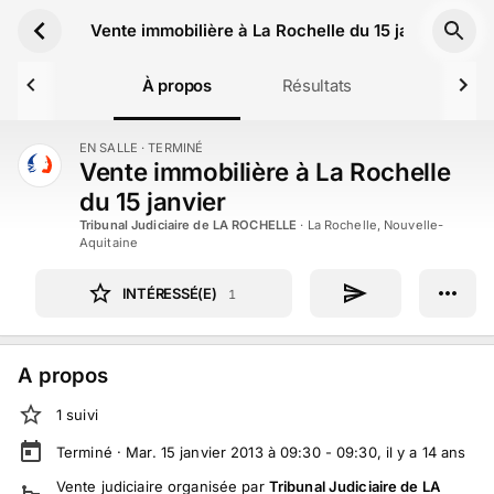
Aller au contenu principal
Vente immobilière à La Rochelle du 15 janvier
À propos
Résultats
EN SALLE
· TERMINÉ
TERMINÉ
Vente immobilière à La Rochelle
du 15 janvier
Tribunal Judiciaire de LA ROCHELLE
·
La Rochelle, Nouvelle-
Aquitaine
INTÉRESSÉ(E)
1
A propos
1
suivi
Terminé ·
Mar. 15 janvier 2013 à 09:30 - 09:30
, il y a
14
ans
Vente judiciaire
organisée par
Tribunal Judiciaire de LA