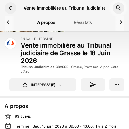
Aller au contenu principal
Vente immobilière au Tribunal judiciaire de Grasse
À propos
Résultats
EN SALLE
· TERMINÉ
TERMINÉ
Vente immobilière au Tribunal
judiciaire de Grasse le 18 Juin
2026
Tribunal Judiciaire de GRASSE
·
Grasse, Provence-Alpes-Côte
d'Azur
INTÉRESSÉ(E)
63
A propos
63
suivi
s
Terminé ·
Jeu. 18 juin 2026 à 09:00 - 13:00
, il y a
2
mois