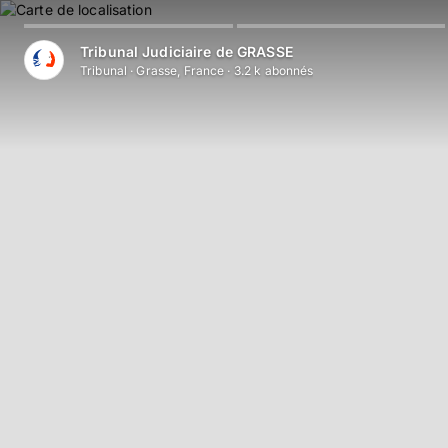
Tribunal Judiciaire de GRASSE
Tribunal
·
Grasse, France
·
3.2 k
abonné
s