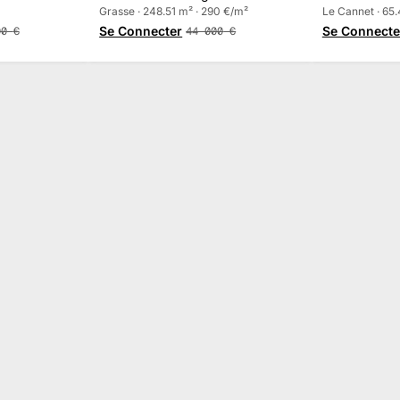
Grasse · 248.51 m² · 290 €/m²
Cannet
Le Cannet · 65.
Se Connecter
Se Connecte
00
€
44 000
€