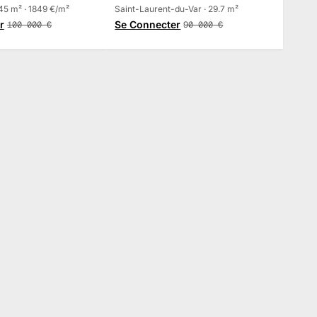
45 m² · 1849 €/m²
Laurent-du-Var
Saint-Laurent-du-Var · 29.7 m²
r
Se Connecter
100 000
€
90 000
€