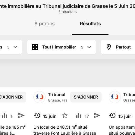
te immobilière au Tribunal judiciaire de Grasse le 5 Juin 
5
résultat
s
À propos
Résultats
es
Tout l'immobilier
Partout
5
5
iciaire de GRASSE
Tribunal Judiciaire de GRASSE
Tribu
S'ABONNER
S'ABONNER
·
3.2 k
abonné
s
Grasse, France
·
3.2 k
abonné
s
Grasse
1
14 k
2
15 juin 2025
15
17.3 k
3
15 juin
TERMINÉ
TERMINÉ
lle de 185 m²
Un local de 248,51 m² situé
Un appartem
ères à
traverse Font Laugière à Grasse
situé bouleva