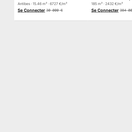
Antibes · 15.46 m² · 6727 €/m²
Mouans-Sartoux
185 m² · 2432 €/m²
Se Connecter
Se Connecter
30 000
€
384 0