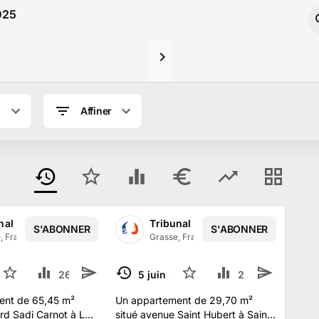
2025
Affiner
nal Judiciaire de GRASSE
Tribunal Judiciaire de GRASSE
S'ABONNER
S'ABONNER
, France
·
3.2 k
abonné
s
Grasse, France
·
3.2 k
abonné
s
 2025
25
26.8 k
3
5 juin 2025
19
28 k
4
TERMINÉ
ent de 65,45 m²
Un appartement de 29,70 m²
rd Sadi Carnot à Le
situé avenue Saint Hubert à Saint-