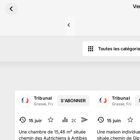
Aller au contenu principal
Ven
Toutes les catégori
Tribunal Judiciaire de GRASSE
Tribunal Jud
S'ABONNER
Grasse, France
·
3.2 k
abonné
s
Grasse, France
15 juin 2025
17
20.8 k
8
15 juin 2025
1
TERMINÉ
TERMINÉ
Une chambre de 15,46 m² située
Une maison individue
chemin des Autrichiens à Antibes
située chemin de Gip