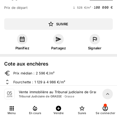
100 000
€
Prix de départ
1 528
€
/m² ·
SUIVRE
Planifiez
Partagez
Signaler
Cote aux enchères
Prix médian : 2 596 €/m²
Fourchette : 1 129 à 4 986 €/m²
Sur 1 065 ventes aux enchères dans le département
Vente immobilière au Tribunal judiciaire de Grasse le 5 Jui
05
·
Grasse
Tribunal Judiciaire de GRASSE
JUIN
À propos
Menu
En cours
Vendre
Suivis
Se connecter