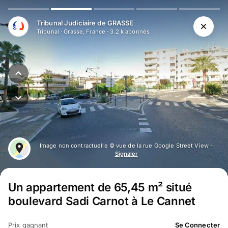
Aller au contenu principal
Tribunal Judiciaire de GRASSE
Tribunal
·
Grasse, France
·
3.2 k
abonné
s
Image non contractuelle © vue de la rue Google Street View -
Signaler
Un appartement de 65,45 m² situé
boulevard Sadi Carnot à Le Cannet
Prix gagnant
Se Connecter