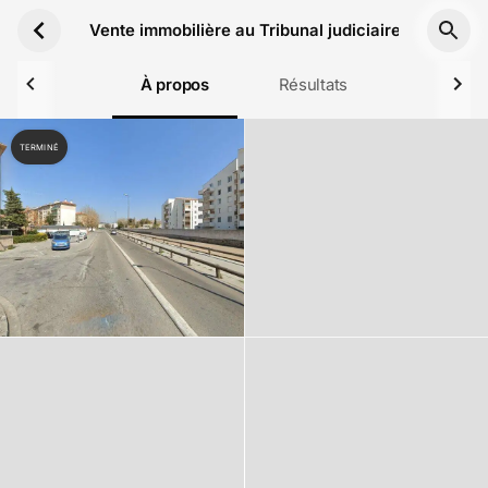
Aller au contenu principal
Vente immobilière au Tribunal judiciaire de Draguig
À propos
Résultats
TERMINÉ