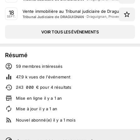
Vente immobilière au Tribunal judiciaire de Draguignan le 
18
·
Draguignan, Provence-Alpes-C
Tribunal Judiciaire de DRAGUIGNAN
SEPT.
VOIR TOUS LES ÉVÉNEMENTS
Résumé
59
membre
s
intéressé
s
47.9 k
vues de l'événement
243 000
€
pour
4
résultats
Mise en ligne
il y a
1
an
Mise à jour
il y a
1
an
Nouvel abonné(e)
il y a
1
mois