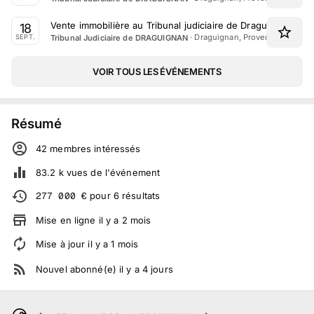
Vente immobilière au Tribunal judiciaire de Draguignan le 
18
·
Draguignan, Provence-Alpes-C
Tribunal Judiciaire de DRAGUIGNAN
SEPT.
VOIR TOUS LES ÉVÉNEMENTS
Résumé
42
membre
s
intéressé
s
83.2 k
vues de l'événement
277 000
€
pour
6
résultats
Mise en ligne
il y a
2
mois
Mise à jour
il y a
1
mois
Nouvel abonné(e)
il y a
4
jours