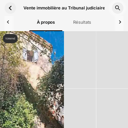
Aller au contenu principal
Vente immobilière au Tribunal judiciaire de Draguig
À propos
Résultats
TERMINÉ