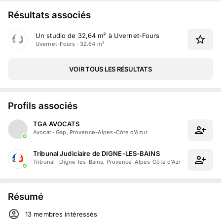
Résultats associés
Un studio de 32,64 m² à Uvernet-Fours
Uvernet-Fours · 32.64 m²
VOIR TOUS LES RÉSULTATS
Profils associés
TGA AVOCATS
Avocat
·
Gap, Provence-Alpes-Côte d'Azur
Tribunal Judiciaire de DIGNE-LES-BAINS
Tribunal
·
Digne-les-Bains, Provence-Alpes-Côte d'Azur
Résumé
13
membre
s
intéressé
s