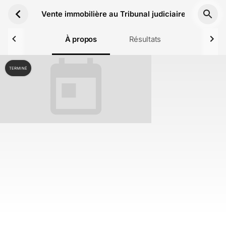
Aller au contenu principal
Vente immobilière au Tribunal judiciaire de Digne l
À propos
Résultats
TERMINÉ