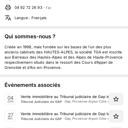
04 92 72 26 93
·
Fax
Langue
:
Français
Qui sommes-nous ?
Créée en 1998, mais fondée sur les bases de l’un des plus
anciens cabinets des HAUTES-ALPES, la société TGA est inscrite
aux Barreaux des Hautes-Alpes et des Alpes de Haute-Provence
respectivement situés dans le ressort des Cours d’Appel de
Grenoble et d’Aix-en-Provence.
Événements associés
Vente immobilière au Tribunal judiciaire de Gap le 4 Juin 2
04
·
Gap, Provence-Alpes-Côte d'Azur
Tribunal Judiciaire de GAP
JUIN
Vente immobilière au Tribunal judiciaire de Gap le 27 Mai 2
27
·
Gap, Provence-Alpes-Côte d'Azur
Tribunal Judiciaire de GAP
MAI