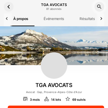
Aller au contenu principal
TGA AVOCATS
81
abonné
s
À propos
Événements
Résultats
TGA AVOCATS
Avocat
· Gap, Provence-Alpes-Côte d'Azur
3
mois
14
lot
s
69
suivi
s