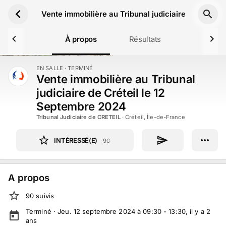
Aller au contenu principal
Vente immobilière au Tribunal judiciaire de Crétei
À propos
Résultats
EN SALLE
· TERMINÉ
TERMINÉ
Vente immobilière au Tribunal
judiciaire de Créteil le 12
Septembre 2024
Tribunal Judiciaire de CRETEIL
·
Créteil, Île-de-France
INTÉRESSÉ(E)
90
A propos
90
suivi
s
Terminé ·
Jeu. 12 septembre 2024 à 09:30 - 13:30
, il y a
2
ans