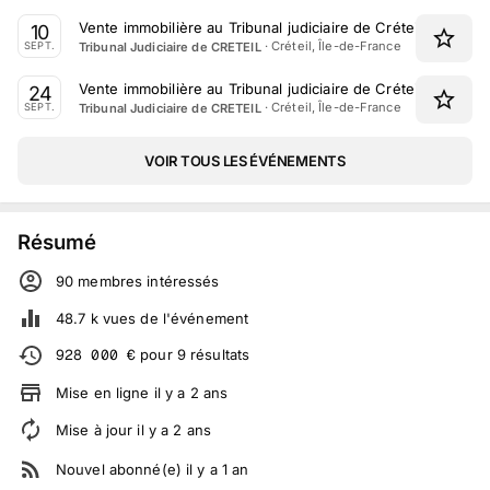
Vente immobilière au Tribunal judiciaire de Créteil le 10 S
10
·
Créteil, Île-de-France
Tribunal Judiciaire de CRETEIL
SEPT.
Vente immobilière au Tribunal judiciaire de Créteil le 24 S
24
·
Créteil, Île-de-France
Tribunal Judiciaire de CRETEIL
SEPT.
VOIR TOUS LES ÉVÉNEMENTS
Résumé
90
membre
s
intéressé
s
48.7 k
vues de l'événement
928 000
€
pour
9
résultats
Mise en ligne
il y a
2
ans
Mise à jour
il y a
2
ans
Nouvel abonné(e)
il y a
1
an