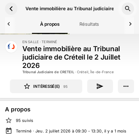
Aller au contenu principal
Vente immobilière au Tribunal judiciaire de Créteil 
À propos
Résultats
EN SALLE
· TERMINÉ
TERMINÉ
Vente immobilière au Tribunal
judiciaire de Créteil le 2 Juillet
2026
Tribunal Judiciaire de CRETEIL
·
Créteil, Île-de-France
INTÉRESSÉ(E)
95
A propos
95
suivi
s
Terminé ·
Jeu. 2 juillet 2026 à 09:30 - 13:30
, il y a
1
mois