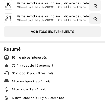
Vente immobilière au Tribunal judiciaire de Créteil le 10 S
10
·
Créteil, Île-de-France
Tribunal Judiciaire de CRETEIL
SEPT.
Vente immobilière au Tribunal judiciaire de Créteil le 24 S
24
·
Créteil, Île-de-France
Tribunal Judiciaire de CRETEIL
SEPT.
VOIR TOUS LES ÉVÉNEMENTS
Résumé
95
membre
s
intéressé
s
76.4 k
vues de l'événement
652 000
€
pour
6
résultats
Mise en ligne
il y a
2
mois
Mise à jour
il y a
1
mois
Nouvel abonné(e)
il y a
2
semaines