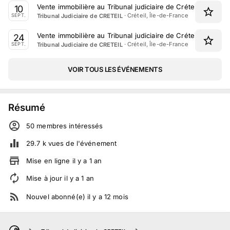
Vente immobilière au Tribunal judiciaire de Créteil le 10 S
10
·
Créteil, Île-de-France
Tribunal Judiciaire de CRETEIL
SEPT.
Vente immobilière au Tribunal judiciaire de Créteil le 24 S
24
·
Créteil, Île-de-France
Tribunal Judiciaire de CRETEIL
SEPT.
VOIR TOUS LES ÉVÉNEMENTS
Résumé
50
membre
s
intéressé
s
29.7 k
vues de l'événement
Mise en ligne
il y a
1
an
Mise à jour
il y a
1
an
Nouvel abonné(e)
il y a
12
mois