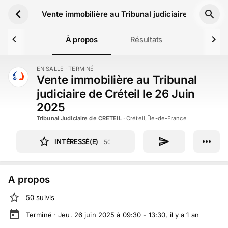
Aller au contenu principal
Vente immobilière au Tribunal judiciaire de Créteil
À propos
Résultats
EN SALLE
· TERMINÉ
TERMINÉ
Vente immobilière au Tribunal
judiciaire de Créteil le 26 Juin
2025
Tribunal Judiciaire de CRETEIL
·
Créteil, Île-de-France
INTÉRESSÉ(E)
50
A propos
50
suivi
s
Terminé ·
Jeu. 26 juin 2025 à 09:30 - 13:30
, il y a
1
an