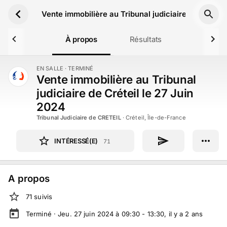
Aller au contenu principal
Vente immobilière au Tribunal judiciaire de Créteil
À propos
Résultats
EN SALLE
· TERMINÉ
TERMINÉ
Vente immobilière au Tribunal
judiciaire de Créteil le 27 Juin
2024
Tribunal Judiciaire de CRETEIL
·
Créteil, Île-de-France
INTÉRESSÉ(E)
71
A propos
71
suivi
s
Terminé ·
Jeu. 27 juin 2024 à 09:30 - 13:30
, il y a
2
ans