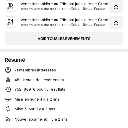
Vente immobilière au Tribunal judiciaire de Créteil le 10 S
10
·
Créteil, Île-de-France
Tribunal Judiciaire de CRETEIL
SEPT.
Vente immobilière au Tribunal judiciaire de Créteil le 24 S
24
·
Créteil, Île-de-France
Tribunal Judiciaire de CRETEIL
SEPT.
VOIR TOUS LES ÉVÉNEMENTS
Résumé
71
membre
s
intéressé
s
48.1 k
vues de l'événement
752 000
€
pour
5
résultats
Mise en ligne
il y a
2
ans
Mise à jour
il y a
2
ans
Nouvel abonné(e)
il y a
2
ans