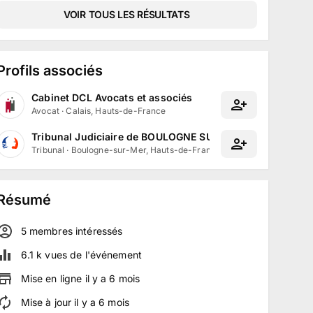
VOIR TOUS LES RÉSULTATS
Profils associés
Cabinet DCL Avocats et associés
Avocat
·
Calais, Hauts-de-France
Tribunal Judiciaire de BOULOGNE SUR MER
Tribunal
·
Boulogne-sur-Mer, Hauts-de-France
Résumé
5
membre
s
intéressé
s
6.1 k
vues de l'événement
Mise en ligne
il y a
6
mois
Mise à jour
il y a
6
mois