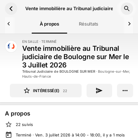
Aller au contenu principal
Vente immobilière au Tribunal judiciaire de Boulog
À propos
Résultats
EN SALLE
· TERMINÉ
TERMINÉ
Vente immobilière au Tribunal
judiciaire de Boulogne sur Mer le
3 Juillet 2026
Tribunal Judiciaire de BOULOGNE SUR MER
·
Boulogne-sur-Mer,
Hauts-de-France
INTÉRESSÉ(E)
22
A propos
22
suivi
s
Terminé ·
Ven. 3 juillet 2026 à 14:00 - 18:00
, il y a
1
mois